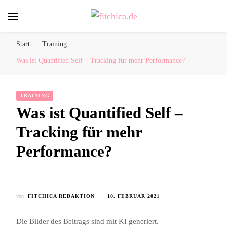
fitchica.de
Sport und Fitness für Frauen
Start
Training
Was ist Quantified Self – Tracking für mehr Performance?
TRAINING
Was ist Quantified Self –
Tracking für mehr
Performance?
von
FITCHICA REDAKTION
10. FEBRUAR 2021
Die Bilder des Beitrags sind mit KI generiert.