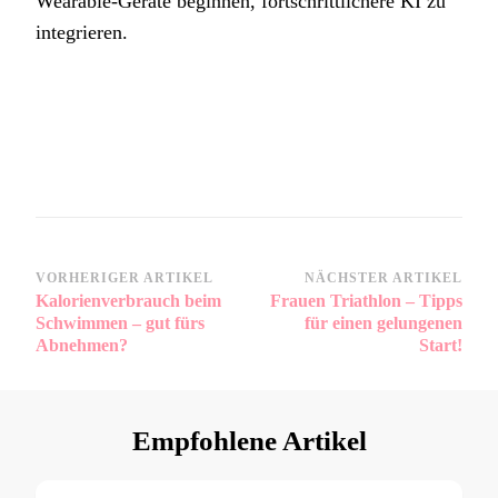
Wearable-Geräte beginnen, fortschrittlichere KI zu
integrieren.
Beitragsnavigation
VORHERIGER ARTIKEL
NÄCHSTER ARTIKEL
Kalorienverbrauch beim
Frauen Triathlon – Tipps
Schwimmen – gut fürs
für einen gelungenen
Abnehmen?
Start!
Empfohlene Artikel