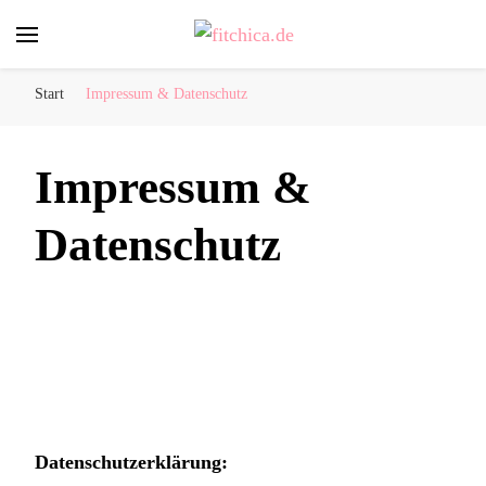
fitchica.de
Sport und Fitness für Frauen
Start
Impressum & Datenschutz
Impressum &
Datenschutz
Datenschutzerklärung: