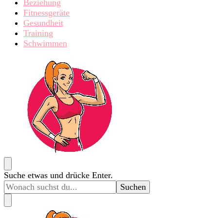
Beziehung
Fitnessgeräte
Gesundheit
Training
Schwimmen
fitchica.de
Sport und Fitness für Frauen
Suchst
Suche etwas und drücke Enter.
du
nach
etwas?