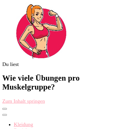
Du liest
fitchica.de
Sport und Fitness für Frauen
Wie viele Übungen pro
Muskelgruppe?
Zum Inhalt springen
Kleidung