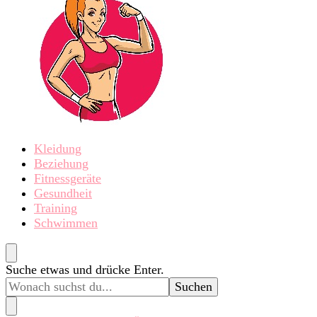
fitchica.de
Sport und Fitness für Frauen
Kleidung
Beziehung
Fitnessgeräte
Gesundheit
Training
Schwimmen
Suchst
Suche etwas und drücke Enter.
du
nach
etwas?