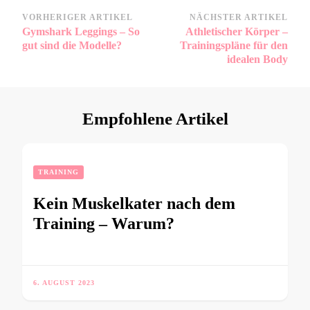
Beitragsnavigation
VORHERIGER ARTIKEL
NÄCHSTER ARTIKEL
Gymshark Leggings – So
Athletischer Körper –
gut sind die Modelle?
Trainingspläne für den
idealen Body
Empfohlene Artikel
TRAINING
Kein Muskelkater nach dem
Training – Warum?
6. AUGUST 2023