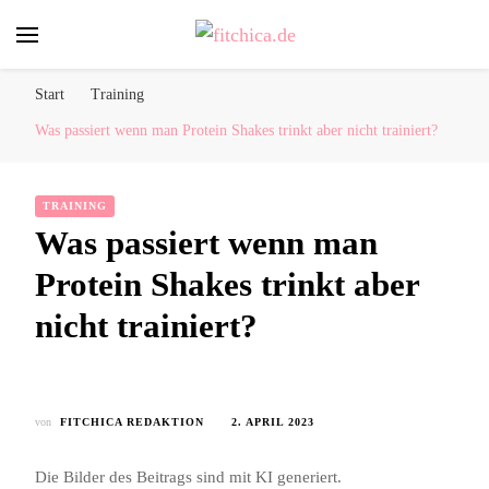
fitchica.de
Sport und Fitness für Frauen
Start
Training
Was passiert wenn man Protein Shakes trinkt aber nicht trainiert?
TRAINING
Was passiert wenn man
Protein Shakes trinkt aber
nicht trainiert?
von
FITCHICA REDAKTION
2. APRIL 2023
Die Bilder des Beitrags sind mit KI generiert.