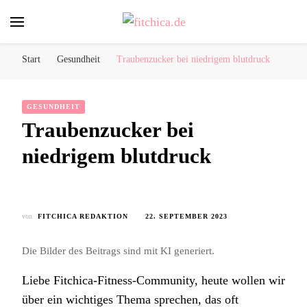
fitchica.de
Sport und Fitness für Frauen
Start
Gesundheit
Traubenzucker bei niedrigem blutdruck
GESUNDHEIT
Traubenzucker bei
niedrigem blutdruck
von
FITCHICA REDAKTION
22. SEPTEMBER 2023
Die Bilder des Beitrags sind mit KI generiert.
Liebe Fitchica-Fitness-Community, heute wollen wir
über ein wichtiges Thema sprechen, das oft